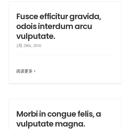
Fusce efficitur gravida,
odois interdum arcu
vulputate.
2月 28th, 2016
阅读更多
Morbi in congue felis, a
vulputate magna.