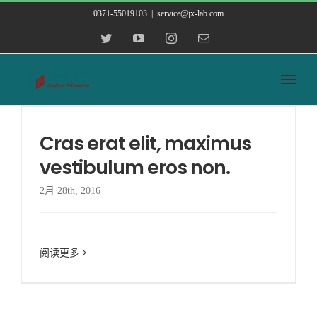
跳
0371-55019103
|
service@jx-lab.com
到
Twitter
YouTube
Instagram
Email
内
容
Cras erat elit, maximus
vestibulum eros non.
2月 28th, 2016
阅读更多