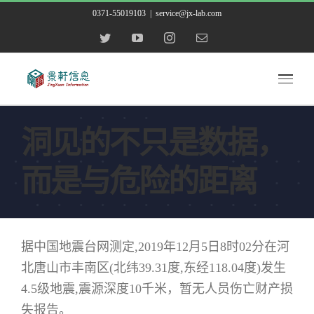
跳
0371-55019103
|
service@jx-lab.com
到
Twitter
YouTube
Instagram
Email
内
容
洞见的不只是数据，
而是与危险的距离
据中国地震台网测定,2019年12月5日8时02分在河
北唐山市丰南区(北纬39.31度,东经118.04度)发生
4.5级地震,震源深度10千米，暂无人员伤亡财产损
失报告。